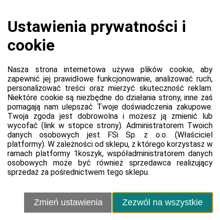
Koszulka 100% bawełna marki Fruit Of the Loom z
oryginalnym, trwałym nadrukiem logo Ptaszkowie Śpiewali
Rozmiar 3-4 lat
Platforma
Informacje o platformie
Regulamin dla kupujących
Polityka prywatności platformy
Zgłoś błąd lub naruszenie
Ustawienia cookie
Sprzedawca
Kontakt